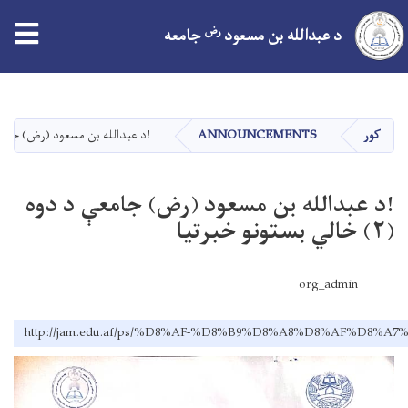
tion
رض
د عبدالله بن مسعود
جامعه
اصلي
منځپانګه
دانګل
کور
ANNOUNCEMENTS
!د عبدالله بن مسعود (رض) جامعې د دوه (۲) خالي
!د عبدالله بن مسعود (رض) جامعې د دوه
(۲) خالي بستونو خبرتیا
org_admin
http://jam.edu.af/ps/%D8%AF-%D8%B9%D8%A8%D8%AF%