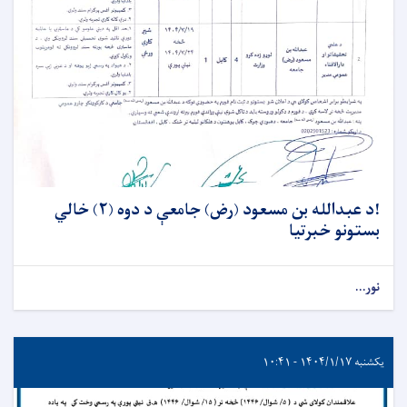
!د عبدالله بن مسعود (رض) جامعې د دوه (۲) خالي
بستونو خبرتیا
نور...
یکشنبه ۱۴۰۴/۱/۱۷ - ۱۰:۴۱